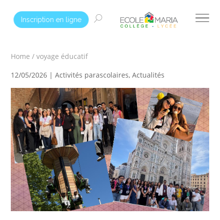
Inscription en ligne
Home
/
voyage éducatif
12/05/2026 |
Activités parascolaires
,
Actualités